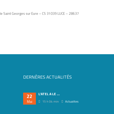
e de Saint Georges sur Eure – CS 31039 LUCE – 28637
DERNÈRES ACTUALITÉS
L’ATEL A LE ...
22
Mai
15 h 04 min
Actualites