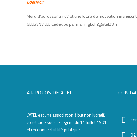
CONTACT
Merci d’adresser un CV et une lettre de motivation manuscri
GELLAINVILLE Cedex ou par mail mgkoffi@atel28.fr
A PROPOS DE ATEL
CONTA
L’ATEL est une association à but non lucratif,
co
er
constituée sous le régime du 1
Juillet 1901
et reconnue d’utilité publique.
02