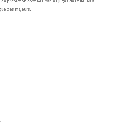
de protection confiées par les juges des tutelles à
dique des majeurs.
,