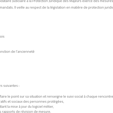
ataire Judiciaire à la Protection Juridique des Majeurs exerce des mesures 
 mandats. II veille au respect de la législation en matière de protection juri
ois
onction de l’ancienneté
és suivantes :
re le point sur sa situation et renseigne le suivi social à chaque rencontre
tratifs et sociaux des personnes protégées,
nt la mise à jour du logiciel métier,
es rapports de révision de mesure,