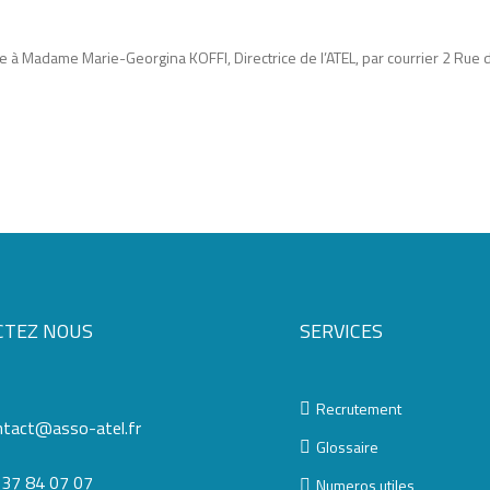
te à Madame Marie-Georgina KOFFI, Directrice de l’ATEL, par courrier 2 Ru
CTEZ NOUS
SERVICES
Recrutement
ntact@asso-atel.fr
Glossaire
 37 84 07 07
Numeros utiles