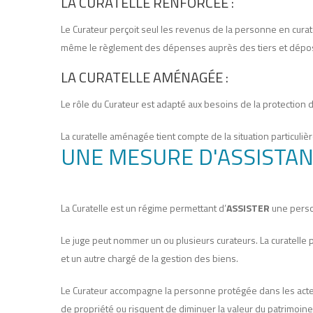
LA CURATELLE RENFORCÉE :
Le Curateur perçoit seul les revenus de la personne en curate
même le règlement des dépenses auprès des tiers et dépose 
LA CURATELLE AMÉNAGÉE :
Le rôle du Curateur est adapté aux besoins de la protection 
La curatelle aménagée tient compte de la situation particuliè
UNE MESURE D'ASSISTA
La Curatelle est un régime permettant d’
ASSISTER
une perso
Le juge peut nommer un ou plusieurs curateurs. La curatelle 
et un autre chargé de la gestion des biens.
Le Curateur accompagne la personne protégée dans les actes 
de propriété ou risquent de diminuer la valeur du patrimoin