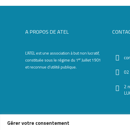
A PROPOS DE ATEL
CONTA
L’ATEL est une association à but non lucratif,
co
er
constituée sous le régime du 1
Juillet 1901
et reconnue d’utilité publique.
02
2 
LU
Gérer votre consentement