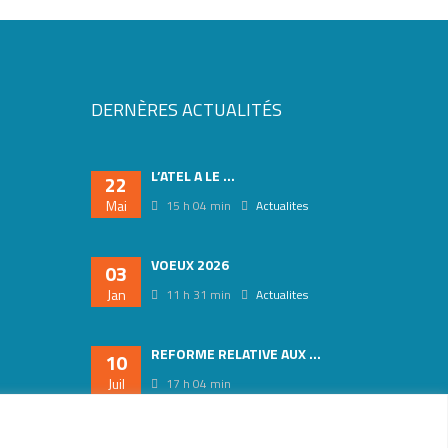
DERNÈRES ACTUALITÉS
L’ATEL A LE ...
22
Mai
15 h 04 min
Actualites
VOEUX 2026
03
Jan
11 h 31 min
Actualites
REFORME RELATIVE AUX ...
10
Juil
17 h 04 min
Actualites
Veille juridique