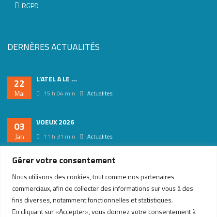
RGPD
DERNÈRES ACTUALITÉS
L’ATEL A LE ...
22
Mai
15 h 04 min
Actualites
VOEUX 2026
03
Jan
11 h 31 min
Actualites
Gérer votre consentement
REFORME RELATIVE AUX ...
10
Nous utilisons des cookies, tout comme nos partenaires
Juil
17 h 04 min
Actualites
Veille juridique
commerciaux, afin de collecter des informations sur vous à des
fins diverses, notamment fonctionnelles et statistiques.
En cliquant sur «Accepter», vous donnez votre consentement à