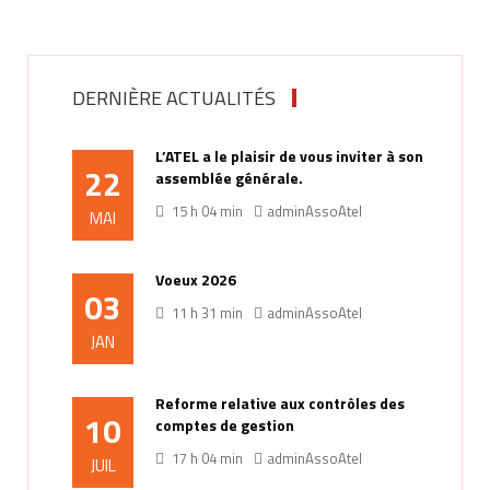
DERNIÈRE ACTUALITÉS
L’ATEL a le plaisir de vous inviter à son
22
assemblée générale.
15 h 04 min
adminAssoAtel
MAI
Voeux 2026
03
11 h 31 min
adminAssoAtel
JAN
Reforme relative aux contrôles des
10
comptes de gestion
17 h 04 min
adminAssoAtel
JUIL