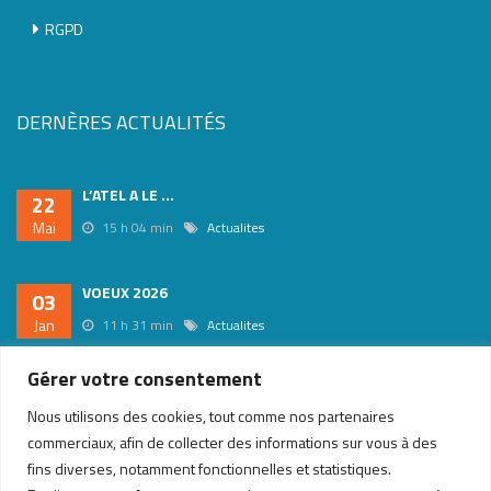
RGPD
DERNÈRES ACTUALITÉS
L’ATEL A LE ...
22
Mai
15 h 04 min
Actualites
VOEUX 2026
03
Jan
11 h 31 min
Actualites
Gérer votre consentement
REFORME RELATIVE AUX ...
10
Nous utilisons des cookies, tout comme nos partenaires
Juil
17 h 04 min
Actualites
Veille juridique
commerciaux, afin de collecter des informations sur vous à des
fins diverses, notamment fonctionnelles et statistiques.