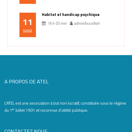
Habitat et handicap psychique
11
16 h 03 min
adminAssoAtel
MAR
A PROPOS DE ATEL
L’ATEL est une association à but non lucratif, constituée sous le régime
er
du 1
Juillet 1901 et reconnue d’utilité publique.
CONTACTEZ NOUS