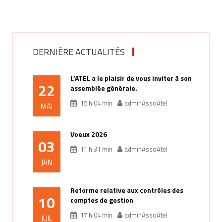
DERNIÈRE ACTUALITÉS
L’ATEL a le plaisir de vous inviter à son
22
assemblée générale.
15 h 04 min
adminAssoAtel
MAI
Voeux 2026
03
11 h 31 min
adminAssoAtel
JAN
Reforme relative aux contrôles des
10
comptes de gestion
17 h 04 min
adminAssoAtel
JUIL