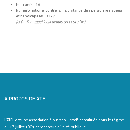
Pompiers : 18
Numéro national contre la maltraitance des personnes âgées
et handicapées : 3977
(coût d’un appel local depuis un poste fixe
)
A PROPOS DE ATEL
L’ATEL est une association à but non lucratif, constituée sous le régime
er
du 1
Juillet 1901 et reconnue d’utilité publique.